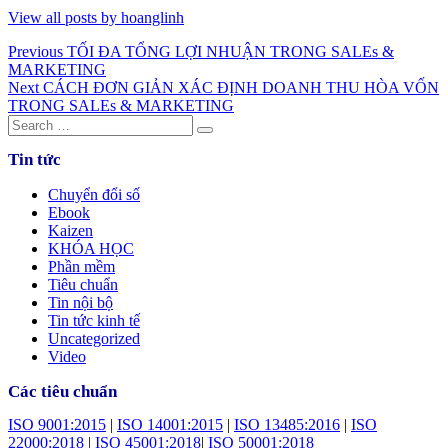
View all posts by hoanglinh
Post
Previous
Previous
TỐI ĐA TỔNG LỢI NHUẬN TRONG SALEs &
post:
MARKETING
navigation
Next
Next
CÁCH ĐƠN GIẢN XÁC ĐỊNH DOANH THU HÒA VỐN
post:
TRONG SALEs & MARKETING
Search
Search
for:
Tin tức
Chuyển đổi số
Ebook
Kaizen
KHÓA HỌC
Phần mềm
Tiêu chuẩn
Tin nội bộ
Tin tức kinh tế
Uncategorized
Video
Các tiêu chuẩn
ISO 9001:2015
|
ISO 14001:2015
|
ISO 13485:2016
|
ISO
22000:2018
|
ISO 45001:2018
|
ISO 50001:2018