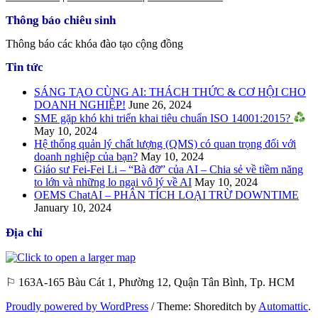
Thông báo chiêu sinh
Thông báo các khóa đào tạo cộng đồng
Tin tức
SÁNG TẠO CÙNG AI: THÁCH THỨC & CƠ HỘI CHO
DOANH NGHIỆP!
June 26, 2024
SME gặp khó khi triển khai tiêu chuẩn ISO 14001:2015?
May 10, 2024
Hệ thống quản lý chất lượng (QMS) có quan trọng đối với
doanh nghiệp của bạn?
May 10, 2024
Giáo sư Fei-Fei Li – “Bà đỡ” của AI – Chia sẻ về tiềm năng
to lớn và những lo ngại vô lý về AI
May 10, 2024
OEMS ChatAI – PHÂN TÍCH LOẠI TRỪ DOWNTIME
January 10, 2024
Địa chỉ
⚐ 163A-165 Bàu Cát 1, Phường 12, Quận Tân Bình, Tp. HCM
Proudly powered by WordPress
/
Theme: Shoreditch by
Automattic
.