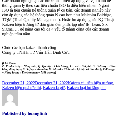
Các doanh nghiệp tại các nước phát triển áp dụng và vận hành hệ
thống quản lý theo các tiêu chuẩn ISO là điều hiển nhiên. Ngoài
ISO là tiêu chuẩn hệ thống quản lý cơ bản, các doanh nghiệp này
còn áp dụng các hệ thống quản lý cao hơn như Malcolm Baldrige,
TQM (Total Quality Management). Hoặc họ áp dụng các Kỹ Thuật
Kaizen hiện trường từ đơn giản đến phức tạp như IE, Lean, Six
Sigma, … để nâng cao tối đa 4 yếu tố thành công của các doanh
nghiệp trăm năm.
Chúc các bạn kaizen thành công
Công ty TNHH Tư Vấn Trần Đình Cửu
[Chú thích:
P: Productivity – Năng suất; Q: Quality – Chất lượng; C: cost – Chi phí; D: Delivery – Giao
hàng đúng hạn; S: Safety – An toàn; M: Moral – Tinh thần kỷ luật và đạo đức); E:Energy
– Năng lượng / Environment – Môi trường]
December 21, 2022
December 21, 2022
Kaizen cải tiến hiện trường
,
Kaizen hiệu quả tức thì
,
Kaizen là gì?
,
Kaizen loại bỏ lãng phí
Published by
hoanglinh