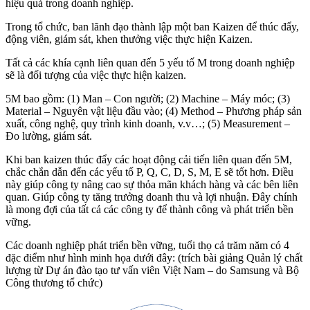
hiệu quả trong doanh nghiệp.
Trong tổ chức, ban lãnh đạo thành lập một ban Kaizen để thúc đẩy,
động viên, giám sát, khen thưởng việc thực hiện Kaizen.
Tất cả các khía cạnh liên quan đến 5 yếu tố M trong doanh nghiệp
sẽ là đối tượng của việc thực hiện kaizen.
5M bao gồm: (1) Man – Con người; (2) Machine – Máy móc; (3)
Material – Nguyên vật liệu đầu vào; (4) Method – Phương pháp sản
xuất, công nghệ, quy trình kinh doanh, v.v…; (5) Measurement –
Đo lường, giám sát.
Khi ban kaizen thúc đẩy các hoạt động cải tiến liên quan đến 5M,
chắc chắn dẫn đến các yếu tố P, Q, C, D, S, M, E sẽ tốt hơn. Điều
này giúp công ty nâng cao sự thỏa mãn khách hàng và các bên liên
quan. Giúp công ty tăng trưởng doanh thu và lợi nhuận. Đây chính
là mong đợi của tất cả các công ty để thành công và phát triển bền
vững.
Các doanh nghiệp phát triển bền vững, tuổi thọ cả trăm năm có 4
đặc điểm như hình minh họa dưới đây: (trích bài giảng Quản lý chất
lượng từ Dự án đào tạo tư vấn viên Việt Nam – do Samsung và Bộ
Công thương tổ chức)