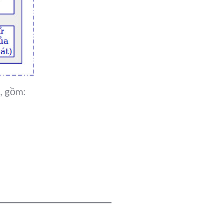
, gồm: