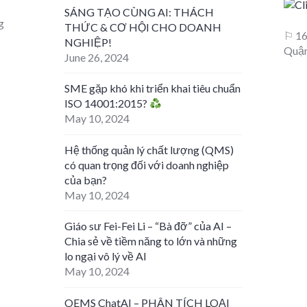
SÁNG TẠO CÙNG AI: THÁCH
g
THỨC & CƠ HỘI CHO DOANH
⚐ 16
NGHIỆP!
Quận
June 26, 2024
SME gặp khó khi triển khai tiêu chuẩn
ISO 14001:2015?
May 10, 2024
Hệ thống quản lý chất lượng (QMS)
có quan trọng đối với doanh nghiệp
của bạn?
May 10, 2024
Giáo sư Fei-Fei Li – “Bà đỡ” của AI –
Chia sẻ về tiềm năng to lớn và những
lo ngại vô lý về AI
May 10, 2024
OEMS ChatAI – PHÂN TÍCH LOẠI