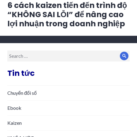
6 cách kaizen tiến đến trình độ
Next
post:
“KHÔNG SAI LỖI” để nâng cao
lợi nhuận trong doanh nghiệp
Search
Sear
for:
Tin tức
Chuyển đổi số
Ebook
Kaizen