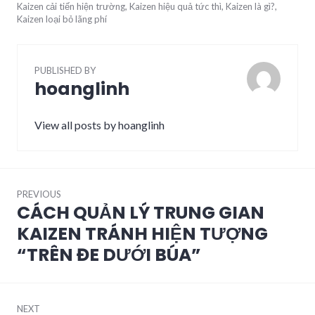
Kaizen cải tiến hiện trường
,
Kaizen hiệu quả tức thì
,
Kaizen là gì?
,
Kaizen loại bỏ lãng phí
PUBLISHED BY
hoanglinh
View all posts by hoanglinh
Post
navigation
PREVIOUS
CÁCH QUẢN LÝ TRUNG GIAN
Previous
post:
KAIZEN TRÁNH HIỆN TƯỢNG
“TRÊN ĐE DƯỚI BÚA”
NEXT