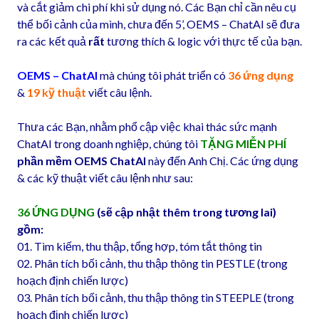
và cắt giảm chi phí khi sử dụng nó. Các Bạn chỉ cần nêu cụ
thể bối cảnh của mình, chưa đến 5’, OEMS – ChatAI sẽ đưa
ra các kết quả
rất
tương thích & logic với thực tế của bạn.
OEMS – ChatAI
mà chúng tôi phát triển có
36 ứng dụng
&
19 kỹ thuật
viết câu lệnh.
Thưa các Bạn, nhằm phổ cập việc khai thác sức mạnh
ChatAI trong doanh nghiệp, chúng tôi
TẶNG MIỄN PHÍ
phần mềm OEMS ChatAI
này đến Anh Chị. Các ứng dụng
& các kỹ thuật viết câu lệnh như sau:
36 ỨNG DỤNG
(sẽ cập nhật thêm trong tương lai)
gồm:
01. Tìm kiếm, thu thập, tổng hợp, tóm tắt thông tin
02. Phân tích bối cảnh, thu thập thông tin PESTLE (trong
hoạch định chiến lược)
03. Phân tích bối cảnh, thu thập thông tin STEEPLE (trong
hoạch định chiến lược)