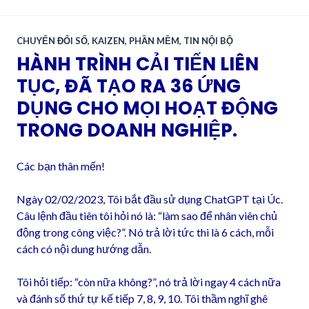
CHUYỂN ĐỔI SỐ
,
KAIZEN
,
PHẦN MỀM
,
TIN NỘI BỘ
HÀNH TRÌNH CẢI TIẾN LIÊN
TỤC, ĐÃ TẠO RA 36 ỨNG
DỤNG CHO MỌI HOẠT ĐỘNG
TRONG DOANH NGHIỆP.
Các bạn thân mến!
Ngày 02/02/2023, Tôi bắt đầu sử dụng ChatGPT tại Úc.
Câu lệnh đầu tiên tôi hỏi nó là: “làm sao để nhân viên chủ
động trong công việc?”. Nó trả lời tức thì là 6 cách, mỗi
cách có nội dung hướng dẫn.
Tôi hỏi tiếp: “còn nữa không?”, nó trả lời ngay 4 cách nữa
và đánh số thứ tự kế tiếp 7, 8, 9, 10. Tôi thầm nghĩ ghê