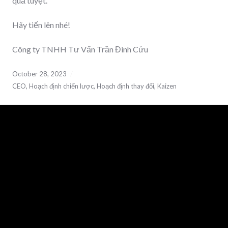
quả tuyệt.
Hãy tiến lên nhé!
Công ty TNHH Tư Vấn Trần Đình Cửu
October 28, 2023
CEO
,
Hoạch định chiến lược
,
Hoạch định thay đổi
,
Kaizen