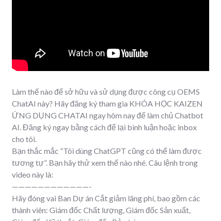
Làm thế nào để sở hữu và sử dụng được công cụ OEMS
ChatAI này? Hãy đăng ký tham gia
KHÓA HỌC KAIZEN
ỨNG DỤNG CHATAI
ngay hôm nay để làm chủ Chatbot
AI. Đăng ký ngay bằng cách để lại bình luận hoặc inbox
cho tôi.
Bạn thắc mắc “Tôi dùng ChatGPT cũng có thể làm được
tương tự”. Bạn hãy thử xem thế nào nhé. Câu lệnh trong
video này là:
————————————-
Hãy đóng vai Ban Dự án Cắt giảm lãng phí, bao gồm các
thành viên: Giám đốc Chất lượng, Giám đốc Sản xuất,