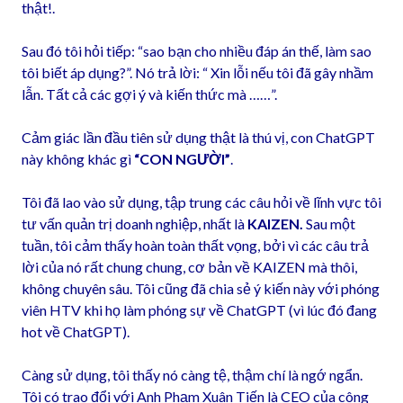
thật!.
Sau đó tôi hỏi tiếp: “sao bạn cho nhiều đáp án thế, làm sao
tôi biết áp dụng?”. Nó trả lời: “ Xin lỗi nếu tôi đã gây nhầm
lẫn. Tất cả các gợi ý và kiến thức mà ……”.
Cảm giác lần đầu tiên sử dụng thật là thú vị, con ChatGPT
này không khác gì
“CON NGƯỜI”
.
Tôi đã lao vào sử dụng, tập trung các câu hỏi về lĩnh vực tôi
tư vấn quản trị doanh nghiệp, nhất là
KAIZEN.
Sau một
tuần, tôi cảm thấy hoàn toàn thất vọng, bởi vì các câu trả
lời của nó rất chung chung, cơ bản về KAIZEN mà thôi,
không chuyên sâu. Tôi cũng đã chia sẻ ý kiến này với phóng
viên HTV khi họ làm phóng sự về ChatGPT (vì lúc đó đang
hot về ChatGPT).
Càng sử dụng, tôi thấy nó càng tệ, thậm chí là ngớ ngẩn.
Tôi có trao đổi với Anh Phạm Xuân Tiến là CEO của công