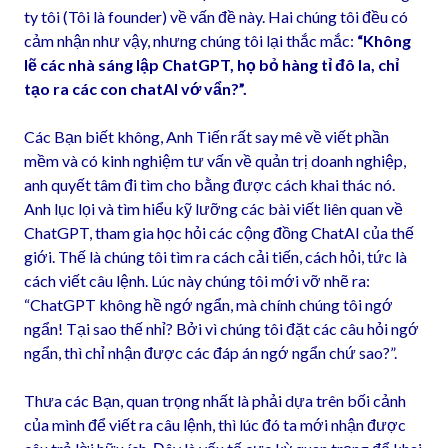
ty tôi (Tôi là founder) về vấn đề này. Hai chúng tôi đều có
cảm nhận như vậy, nhưng chúng tôi lại thắc mắc:
“Không
lẽ các nhà sáng lập ChatGPT, họ bỏ hàng tỉ đô la, chỉ
tạo ra các con chatAI vớ vẩn?”.
Các Bạn biết không, Anh Tiến rất say mê về viết phần
mềm và có kinh nghiệm tư vấn về quản trị doanh nghiệp,
anh quyết tâm đi tìm cho bằng được cách khai thác nó.
Anh lục lọi và tìm hiểu kỹ lưỡng các bài viết liên quan về
ChatGPT, tham gia học hỏi các cộng đồng ChatAI của thế
giới. Thế là chúng tôi tìm ra cách cải tiến, cách hỏi, tức là
cách viết câu lệnh. Lúc này chúng tôi mới vỡ nhẽ ra:
“ChatGPT không hề ngớ ngẩn, mà chính chúng tôi ngớ
ngẩn! Tại sao thế nhỉ? Bởi vì chúng tôi đặt các câu hỏi ngớ
ngẩn, thì chỉ nhận được các đáp án ngớ ngẩn chứ sao?”.
Thưa các Bạn, quan trọng nhất là phải dựa trên bối cảnh
của mình để viết ra câu lệnh, thì lúc đó ta mới nhận được