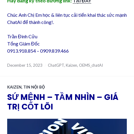
Hãy đăng ký theo đường link:
TẠI ĐÂY
Chúc Anh Chị Em học & liên tục cải tiến khai thác sức mạnh
ChatAI để thành công!.
Trần Đình Cửu
Tổng Giám Đốc
0913.918.854 – 0909.839.466
December 15, 2023
ChatGPT
,
Kaizen
,
OEMS_chatAI
KAIZEN
,
TIN NỘI BỘ
SỨ MỆNH – TẦM NHÌN – GIÁ
TRỊ CỐT LÕI