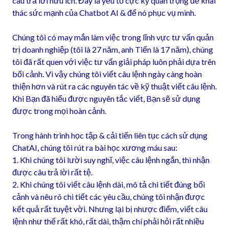
câu trả lời hữu ích. Đây là yếu tố cực kỳ quan trọng để khai
thác sức mạnh của Chatbot AI & để nó phục vụ mình.
Chúng tôi có may mắn làm việc trong lĩnh vực tư vấn quản
trị doanh nghiệp (tôi là 27 năm, anh Tiến là 17 năm), chúng
tôi đã rất quen với việc tư vấn giải pháp luôn phải dựa trên
bối cảnh. Vì vậy chúng tôi viết câu lệnh ngày càng hoàn
thiện hơn và rút ra các nguyên tác về kỹ thuật viết câu lệnh.
Khi Bạn đã hiểu được nguyên tắc viết, Bạn sẽ sử dụng
được trong mọi hoàn cảnh.
Trong hành trình học tập & cải tiến liên tục cách sử dụng
ChatAI, chúng tôi rút ra bài học xương máu sau:
1. Khi chúng tôi lười suy nghĩ, việc câu lệnh ngắn, thì nhận
được câu trả lời rất tệ.
2. Khi chúng tôi viết câu lệnh dài, mô tả chi tiết đúng bối
cảnh và nêu rõ chi tiết các yêu cầu, chúng tôi nhận được
kết quả rất tuyệt vời. Nhưng lại bị nhược điểm, viết câu
lệnh như thế rất khó, rất dài, thậm chí phải hỏi rất nhiều