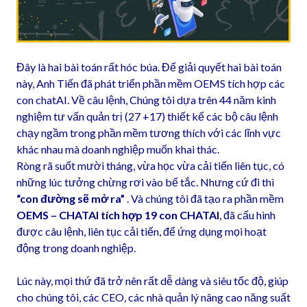
Đây là hai bài toán rất hóc búa. Để giải quyết hai bài toán
này, Anh Tiến đã phát triển phần mềm OEMS tích hợp các
con chatAI. Về câu lệnh, Chúng tôi dựa trên 44 năm kinh
nghiệm tư vấn quản trị (27 +17) thiết kế các bộ câu lệnh
chạy ngầm trong phần mềm tương thích với các lĩnh vực
khác nhau mà doanh nghiệp muốn khai thác.
Ròng rã suốt mười tháng, vừa học vừa cải tiến liên tục, có
những lúc tưởng chừng rơi vào bế tắc. Nhưng cứ đi thì
“con đường sẽ mở ra”
. Và chúng tôi đã tạo ra phần mềm
OEMS – CHATAI tích hợp 19 con CHATAI
, đã cấu hình
được câu lệnh, liên tục cải tiến, để ứng dụng mọi hoạt
động trong doanh nghiệp.
Lúc này, mọi thứ đã trở nên rất dễ dàng và siêu tốc độ, giúp
cho chúng tôi, các CEO, các nhà quản lý nâng cao năng suất