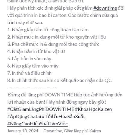
Giám đốc Kỹ thuật, Giám đốc Bảo trì.
Hãy phân tích xác định giải pháp cắt giảm
#downtime
đối
với quá trình in bao bì carton. Các bước chính của quá
trình này như sau:
1. Nhận giấy tấm từ công đoạn tạo tấm
2. Nhận mực in, dung môi từ kho nguyên vật liệu
3. Pha chế mực in & dung môi theo công thức
4. Nhận bản in từ kho vật tư
5. Lắp bản in vào máy
6. Nạp giấy tấm vào máy
7. In thử và điều chỉnh
8. In chính thức sau khi có kết quả xác nhận của QC
————————————-
Đừng để lãng phí DOWNTIME tiếp tục ảnh hưởng đến
lợi nhuận của bạn! Hãy hành động ngay bây giờ!
#CắtGiamLãngPhíDOWNTIME
#KhóaHọcKaizen
#ÁpDụngChatai
#TốiƯuHóaSảnXuất
#NângCaoHiệuSuấtLàmViệc
January 10, 2024
Downtime
,
Giảm lãng phí
,
Kaizen