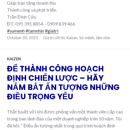
Giúp bạn tăng doanh thu
Thành công và phát triển.
Trần Đình Cửu
ĐT: 091 391 8854 – 0909 839 466
#sumenh
#tamnhin
#giatri
October 30, 2023
Giá trị cốt lõi
,
Kaizen
,
Sứ mệnh
,
tầm nhìn
KAIZEN
ĐỂ THÀNH CÔNG HOẠCH
ĐỊNH CHIẾN LƯỢC – HÃY
NẮM BẮT ẤN TƯỢNG NHỮNG
ĐIỀU TRỌNG YẾU
Thật tuyệt vời khi được phỏng vấn một thành viên cấp cao
trong ban lãnh đạo của một doanh nghiệp trên 10 năm. Tôi
đã hỏi: “ Điều ấn tượng nhất trong quá trình hoạch định