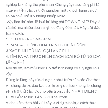
nghiệp là không thể phủ nhận. Chúng gây ra sự lãng phí tài
nguyên, tiền bạc và thời gian, làm mất khách hàng và dự
án, và nhiều hệ lụy khủng khiếp khác.
Vậy làm thế nào để loại bỏ lãng phí DOWNTIME? Đây là
câu hỏi mà nhiều doanh nghiệp đang đối mặt. Hãy bắt đầu
bằng cách:
1. ĐI TỪNG PHÒNG BAN
2. RÀ SOÁT TỪNG QUÁ TRÌNH – HOẠT ĐỘNG
3. XÁC ĐỊNH TỪNG LOẠI LÃNG PHÍ
4. TÌM RA VÀ THỰC HIỆN CÁCH LOẠI BỎ TỪNG LOẠI
LÃNG PHÍ
Nói thì dễ, làm mới khó! Có thể bạn đang có suy nghĩ như
vậy.
Đừng lo lắng, hãy tận dụng sự phát triển của các Chatbot
AI, chúng được đào tạo bởi lượng dữ liệu khổng lồ, chúng
sẽ là trợ thủ đắc lực cho bạn trong việc NHẬN DIỆN &
LOẠI BỎ các loại LÃNG PHÍ nêu trên.
Video kèm theo bài viết này là ví dụ minh họa cách thức