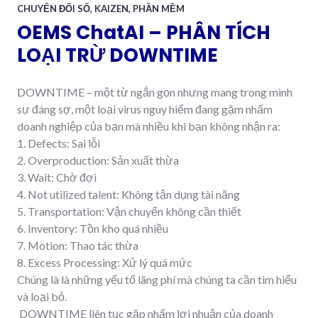
CHUYỂN ĐỔI SỐ
,
KAIZEN
,
PHẦN MỀM
OEMS ChatAI – PHÂN TÍCH
LOẠI TRỪ DOWNTIME
DOWNTIME – một từ ngắn gọn nhưng mang trong mình
sự đáng sợ, một loại virus nguy hiểm đang gặm nhấm
doanh nghiệp của bạn mà nhiều khi bạn không nhận ra:
1. Defects: Sai lỗi
2. Overproduction: Sản xuất thừa
3. Wait: Chờ đợi
4. Not utilized talent: Không tận dụng tài năng
5. Transportation: Vận chuyển không cần thiết
6. Inventory: Tồn kho quá nhiều
7. Motion: Thao tác thừa
8. Excess Processing: Xử lý quá mức
Chúng là là những yếu tố lãng phí mà chúng ta cần tìm hiểu
và loại bỏ.
DOWNTIME liên tục gặp nhấm lợi nhuận của doanh