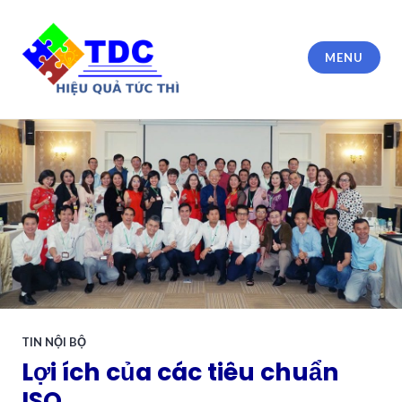
Skip
to
content
MENU
Công ty TNHH Tư vấn Trần Đình Cửu
TIN NỘI BỘ
Lợi ích của các tiêu chuẩn
ISO