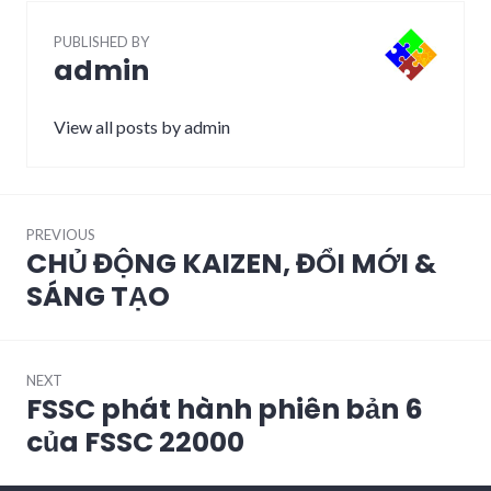
PUBLISHED BY
admin
View all posts by admin
Post
navigation
PREVIOUS
CHỦ ĐỘNG KAIZEN, ĐỔI MỚI &
Previous
post:
SÁNG TẠO
NEXT
FSSC phát hành phiên bản 6
Next
post:
của FSSC 22000